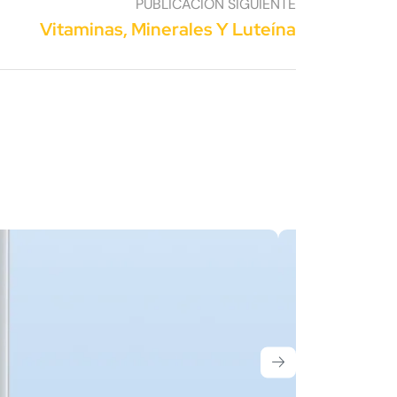
PUBLICACIÓN SIGUIENTE
Vitaminas, Minerales Y Luteína
Colág