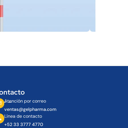
Catálogo
ontacto
Atención por correo
ventas@gelpharma.com
Línea de contacto
+52 33 3777 4770